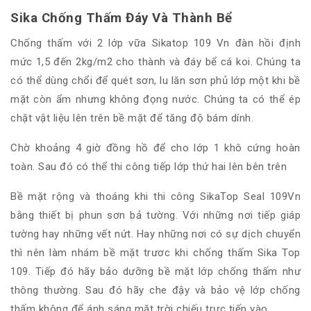
Sika Chống Thấm Đáy Và Thành Bể
Chống thấm với 2 lớp vữa Sikatop 109 Vn đàn hồi định
mức 1,5 đến 2kg/m2 cho thành và đáy bể cá koi. Chúng ta
có thể dùng chổi để quét sơn, lu lăn sơn phủ lớp một khi bề
mặt còn ẩm nhưng không đọng nước. Chúng ta có thể ép
chặt vật liệu lên trên bề mặt để tăng độ bám dính.
Chờ khoảng 4 giờ đồng hồ để cho lớp 1 khô cứng hoàn
toàn. Sau đó có thể thi công tiếp lớp thứ hai lên bên trên
Bề mặt rộng và thoáng khi thi công SikaTop Seal 109Vn
bằng thiết bị phun sơn bả tường. Với những nơi tiếp giáp
tường hay những vết nứt. Hay những nơi có sự dịch chuyển
thì nên làm nhám bề mặt trươc khi chống thấm Sika Top
109. Tiếp đó hãy bảo dưỡng bề mặt lớp chống thấm như
thông thường. Sau đó hãy che đậy và bảo vệ lớp chống
thấm không để ánh sáng mặt trời chiếu trực tiếp vào.