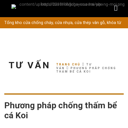
Tổng kho cửa chống cháy, cửa nhựa, cửa thép vân gỗ, khóa từ
TƯ VẤN
TRANG CHỦ
TƯ
VẤN
PHƯƠNG PHÁP CHỐNG
THẤM BỂ CÁ KOI
Phương pháp chống thấm bể
cá Koi