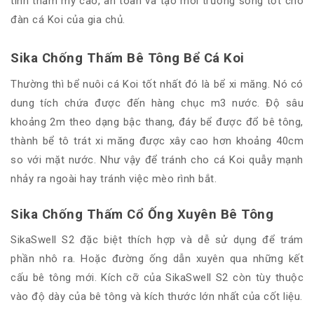
tính thẩm mỹ cao, an toàn và tạo môi trường sống tốt cho
đàn cá Koi của gia chủ.
Sika Chống Thấm Bê Tông Bể Cá Koi
Thường thì bể nuôi cá Koi tốt nhất đó là bể xi măng. Nó có
dung tích chứa được đến hàng chục m3 nước. Độ sâu
khoảng 2m theo dạng bậc thang, đáy bể được đổ bê tông,
thành bể tô trát xi măng được xây cao hơn khoảng 40cm
so với mặt nước. Như vậy để tránh cho cá Koi quẫy mạnh
nhảy ra ngoài hay tránh việc mèo rình bắt.
Sika Chống Thấm Cổ Ống Xuyên Bê Tông
SikaSwell S2 đặc biệt thích hợp và dễ sử dụng để trám
phần nhô ra. Hoặc đường ống dẫn xuyên qua những kết
cấu bê tông mới. Kích cỡ của SikaSwell S2 còn tùy thuộc
vào độ dày của bê tông và kích thước lớn nhất của cốt liệu.